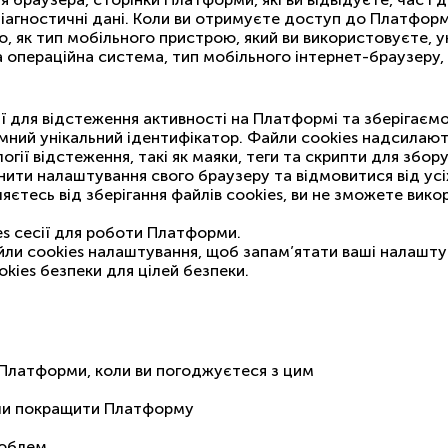
і діагностичні дані. Коли ви отримуєте доступ до Платфо
, як тип мобільного пристрою, який ви використовуєте, 
операційна система, тип мобільного інтернет-браузеру, 
ї для відстеження активності на Платформі та зберігаємо
мний унікальний ідентифікатор. Файли cookies надсилають
ії відстеження, такі як маяки, теги та скрипти для збор
ти налаштування свого браузеру та відмовитися від усіх 
яєтесь від зберігання файлів cookies, ви не зможете вик
es сесії для роботи Платформи.
ли cookies налаштування, щоб запам’ятати ваші налашту
kies безпеки для цілей безпеки.
х Платформи, коли ви погоджуєтеся з цим
огли покращити Платформу
роблем