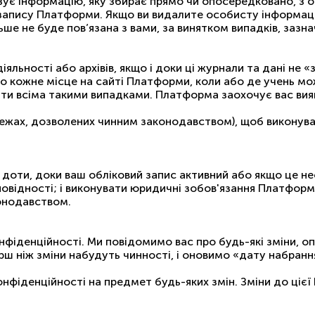
’язує інформацію, яку збирає прямо чи опосередковано, з 
 запису Платформи. Якщо ви видалите особисту інформац
ьше не буде пов’язана з вами, за винятком випадків, зазн
іяльності або архівів, якщо і доки ці журнали та дані не
бо кожне місце на сайті Платформи, коли або де учень 
ти всіма такими випадками. Платформа заохочує вас вияв
в межах, дозволених чинним законодавством), щоб виконува
оти, доки ваш обліковий запис активний або якщо це не
ідповідності; і виконувати юридичні зобов'язання Платфор
конодавством.
іденційності. Ми повідомимо вас про будь-які зміни, оп
 ніж зміни набудуть чинності, і оновимо «дату набрання 
іденційності на предмет будь-яких змін. Зміни до цієї 