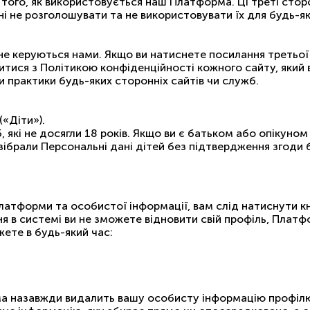
і того, як використовується наш Платформа. Ці треті ст
ні не розголошувати та не використовувати їх для будь-як
не керуються нами. Якщо ви натиснете посилання третьої 
тися з Політикою конфіденційності кожного сайту, який 
чи практики будь-яких сторонніх сайтів чи служб.
«Діти»).
 які не досягли 18 років. Якщо ви є батьком або опікуно
 зібрали Персональні дані дітей без підтвердження згоди
латформи та особистої інформації, вам слід натиснути к
ня в системі ви не зможете відновити свій профіль, Пла
ете в будь-який час:
ма назавжди видалить вашу особисту інформацію профілю