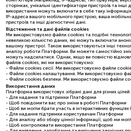
сторінках, унікальні ідентифікатори пристроїв та інш
використання можуть включати в себе таку інформацію
IP-адреса вашого мобільного пристрою, ваша мобільна 
пристроїв та інші діагностичні дані.
Відстеження та дані файлів cookies
Ми використовуємо файли cookies та подібні технологі
невеликою кількістю даних, які можуть включати аноні
вашому пристрої. Також використовуються інші технолог
аналізу роботи Платформи. Ви можете самостійно зміни
можуть надсилатися. Однак, якщо ви повністю відмовл
файлів cookies, які ми використовуємо:
- Файли cookies сесії. Ми використовуємо файли cooki
- Файли cookies налаштування. Ми використовуємо фай
- Файли cookies безпеки. Ми використовуємо файли coo
Використання даних
Платформа використовує зібрані дані для різних цілей:
- Для надання та підтримки Платформи
- Щоб повідомити вас про зміни в роботі Платформи
- Щоб ви могли брати участь в інтерактивних функція
- Для надання підтримки користувачам Платформи
- Для аналізу або збору цінної інформації, щоб ми м
- Щоб контролювати використання Платформи
- Для виявлення, запобігання та вирішення технічних п