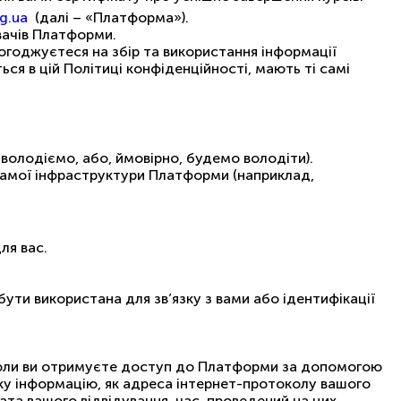
rg.ua
(далі – «Платформа»).
вачів Платформи.
годжуєтеся на збір та використання інформації
ься в цій Політиці конфіденційності, мають ті самі
 володіємо, або, ймовірно, будемо володіти).
 самої інфраструктури Платформи (наприклад,
ля вас.
ти використана для зв’язку з вами або ідентифікації
коли ви отримуєте доступ до Платформи за допомогою
аку інформацію, як адреса інтернет-протоколу вашого
дата вашого відвідування, час, проведений на цих