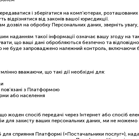
редаватися і зберігатися на комп’ютерах, розташованих з
ь відрізнятися від законів вашої юрисдикції.
м дозвіл на обробку Персональних даних, зверніть увагу,
шим наданням такої інформації означає вашу згоду на та
вати, що ваші дані обробляються безпечно та відповідно 
о не буде запроваджено належний контроль, включаючи бе
лінно вважаючи, що такі дії необхідні для:
ми
 пов’язані з Платформою
орми або населення
 що жоден спосіб передачі через Інтернет або спосіб еле
и для захисту ваших персональних даних, ми не можемо 
 для сприяння Платформі («Постачальники послуг»), надав