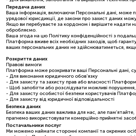
Передача даних
Ваша інформація, включаючи Персональні дані, може пе
урядової юрисдикції, де закони про захист даних можут
Якщо ви перебуваєте за кордоном і вирішите надати на
обробляємо.
Ваша згода на цю Політику конфіденційності з подаль
Платформа вживе всіх необхідних заходів, щоб гаранту
ваших персональних даних не здійснюватиметься, якщ
Розкриття даних
Правові вимоги
Платформа може розкривати ваші Персональні дані, сум
- Для виконання юридичного обов’язку
- Для захисту та захисту прав або власності Платфор
- Щоб запобігти або розслідувати можливі порушення,
- Для захисту особистої безпеки користувачів Платф
- Для захисту від юридичної відповідальності
Безпека даних
Безпека ваших даних важлива для нас, але пам’ятайте,
прагнемо використовувати комерційно прийнятні засоб
Постачальники послуг
Ми можемо наймати сторонні компанії та окремих осіб