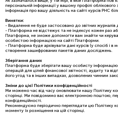
Як зазначалося вище, у тій мірі, в якій Платформа пов
персональній інформації у вашому профілі облікового
інформація про вашу діяльність на сайті курсів PHC біл
Винятки:
- Видалення не буде застосовано до звітних журналів д
- Платформа не відстежує та не індексує кожен раз а
Платформа, не зможе допомогти вам знайти чи керува
особистою інформацією на сайті Платформи.
- Платформа буде архівувати дані курсів (у спосіб і 
створення зашифрованих пакетів даних досліджень.
Зберігання даних
Платформа буде зберігати вашу особисту інформацію д
операцій для цілей фінансової звітності, аудиту та в
його угод та в інших випадках, дозволених чинним за
Зміни до цієї Політики конфіденційності
Ми можемо час від часу оновлювати нашу Політику конф
сторінці. Ми повідомимо вас електронною поштою, перш
конфіденційності.
Рекомендуємо періодично переглядати цю Політику конф
моменту їх розміщення на цій сторінці.