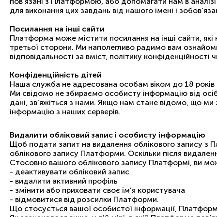
пов’язані з Платформою, або допомагати нам в аналіз
для виконання цих завдань від нашого імені і зобов’яза
Посилання на інші сайти
Платформа може містити посилання на інші сайти, які 
третьої сторони. Ми наполегливо радимо вам ознайоми
відповідальності за вміст, політику конфіденційності 
Конфіденційність дітей
Наша служба не адресована особам віком до 18 років (
Ми свідомо не збираємо особисту інформацію від осіб,
дані, зв’яжіться з нами. Якщо нам стане відомо, що ми
інформацію з наших серверів.
Видалити обліковий запис і особисту інформацію
Щоб подати запит на видалення облікового запису з П
облікового запису Платформи. Оскільки після видален
Стосовно вашого облікового запису Платформі, ви мож
- деактивувати обліковий запис
- видалити активний профіль
- змінити або приховати своє ім’я користувача
- відмовитися від розсилки Платформи.
Що стосується вашої особистої інформації, Платфор