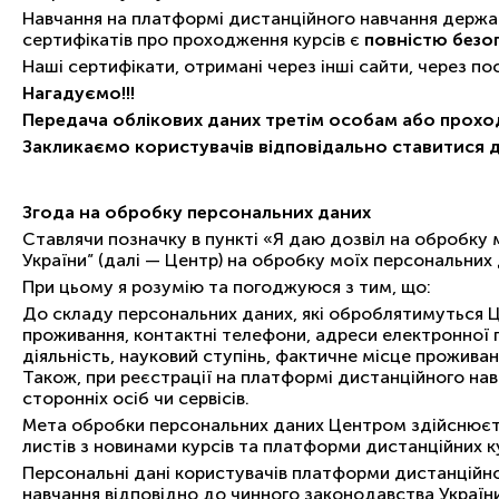
Навчання на платформі дистанційного навчання держав
сертифікатів про проходження курсів є
повністю безо
Наші сертифікати, отримані через інші сайти, через п
Нагадуємо!!!
Передача облікових даних третім особам або прохо
Закликаємо користувачів відповідально ставитися 
Згода на обробку персональних даних
Ставлячи позначку в пункті «Я даю дозвіл на обробку
України” (далі — Центр) на обробку моїх персональних
При цьому я розумію та погоджуюся з тим, що:
До складу персональних даних, які оброблятимуться Це
проживання, контактні телефони, адреси електронної п
діяльність, науковий ступінь, фактичне місце прожива
Також, при реєстрації на платформі дистанційного на
сторонніх осіб чи сервісів.
Мета обробки персональних даних Центром здійснюєть
листів з новинами курсів та платформи дистанційних к
Персональні дані користувачів платформи дистанційно
навчання відповідно до чинного законодавства Україн