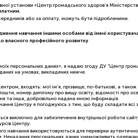
ної установи «Центр громадського здоров’я Міністерств
платним
.
осередників або за оплату, можуть бути підробленими.
дження навчання іншими особами від імені користува
до власного професійного розвитку
 моїх персональних даних», я надаю згоду ДУ “Центр гром
 даних на умовах, викладених нижче.
нтром, входять: мої ім’я, прізвище, по-батькові, а тако
ошти, номер диплому про вищу освіту, відомості про осві
ння та інша, добровільно надана мною інформація.
вчання Центру я погоджуюсь з тим, що буду складати всі
ся виключно для забезпечення внутрішньої роботи сайту,
урсів Центру.
го навчання викориcтовуються для перевірки аутентично
и. Ненадання персональних даних унеможливить одержанн