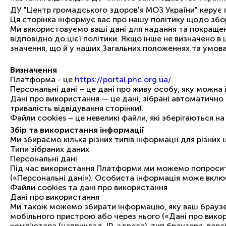
ДУ "Центр громадського здоров'я МОЗ України" керу
Ця сторінка інформує вас про нашу політику щодо збо
Ми використовуємо ваші дані для надання та покраще
відповідно до цієї політики. Якщо інше не визначено в 
значення, що й у наших Загальних положеннях та умова
Визначення
Платформа - це
https://portal.phc.org.ua/
Персональні дані – це дані про живу особу, яку можна
Дані про використання — це дані, зібрані автоматичн
тривалість відвідування сторінки).
Файли cookies – це невеликі файли, які зберігаються н
Збір та використання інформації
Ми збираємо кілька різних типів інформації для різни
Типи зібраних даних
Персональні дані
Під час використання Платформи ми можемо попросити 
(«Персональні дані»). Особиста інформація може вклю
Файли cookies та дані про використання
Дані про використання
Ми також можемо збирати інформацію, яку ваш брауз
мобільного пристрою або через нього («Дані про вико
комп’ютера (наприклад, IP-адреса), тип браузера, версі