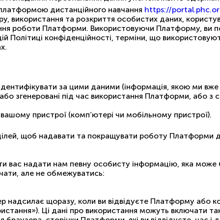
є платформою дистанційного навчання
https://portal.phc.o
ру, використання та розкриття особистих даних, користу
ння роботи Платформи. Використовуючи Платформу, ви по
цій Політиці конфіденційності, терміни, що використовуют
х.
 ідентифікувати за цими даними (інформація, якою ми вже
о або згенеровані під час використання Платформи, або з
а вашому пристрої (комп’ютері чи мобільному пристрої).
х цілей, щоб надавати та покращувати роботу Платформи д
вас надати нам певну особисту інформацію, яка може бу
чати, але не обмежуватись:
ер надсилає щоразу, коли ви відвідуєте Платформу або 
ристання»). Ці дані про використання можуть включати т
я браузера, сторінки Платформи, які ви відвідуєте, час і 