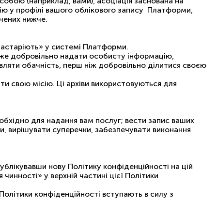
особою (наприклад, вами), асоціація заснована на
ію у профілі вашого облікового запису Платформи,
ачених нижче.
 «застаріють» у системі Платформи.
може добровільно надати особисту інформацію,
ляти обачність, перш ніж добровільно ділитися своєю
ти свою місію. Ці архіви використовуються для
обхідно для надання вам послуг; вести запиc ваших
ми, вирішувати суперечки, забезпечувати виконання
ублікувавши нову Політику конфіденційності на цій
чинності» у верхній частині цієї Політики
Політики конфіденційності вступають в силу з