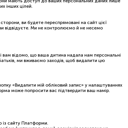
орони мають доступ до ваших персональних даних лише
их інших цілей.
сторони, ви будете переспрямовані на сайт цієї
ви відвідуєте. Ми не контролюємо й не несемо
м і вам відомо, що ваша дитина надала нам персональні
 батьків, ми вживаємо заходів, щоб видалити цю
нопку «Видалити мій обліковий запис» у налаштуваннях
тформа може попросити вас підтвердити ваш намір.
 із сайту Платформи.