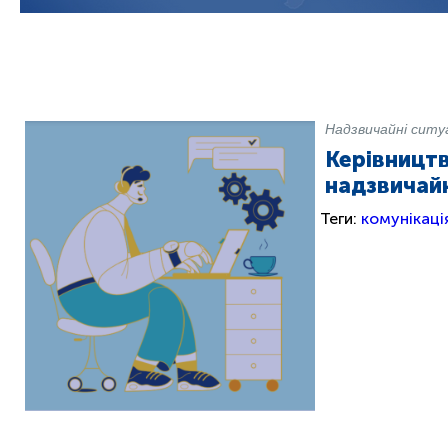
Надзвичайні ситуа
Керівництв
надзвичайн
Теги:
комунікаці