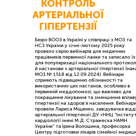
КОНТРОЛЬ
АРТЕРІАЛЬНОЇ
ГІПЕРТЕНЗІЇ
Бюро ВООЗ в Україні у співпраці з МОЗ та
НСЗ України у січні-лютому 2025 року
провело серію вебінарів для медичних
працівників первинної ланки та записало їх
для популяризації національного протоко
й настанови з артеріальної гіпертензії (нак
МОЗ № 1518 від 12.09.2024). Вебінари
сприяють підвищенню обізнаності та
використанню цих настанов, особливо в
первинній меддопомозі, що важливо для
покращення лікування та зменшення вплив
гіпертензії на здоров’я населення. Вебінар
провели Лариса Міщенко, завідувачка відд
артеріальної гіпертензії ДУ «ННЦ “Інститу
кардіології імені М.Д. Стражеска НАМН
України” та Ірина Волошина, професорка
Центру підготовки лікарів сімейної медиц