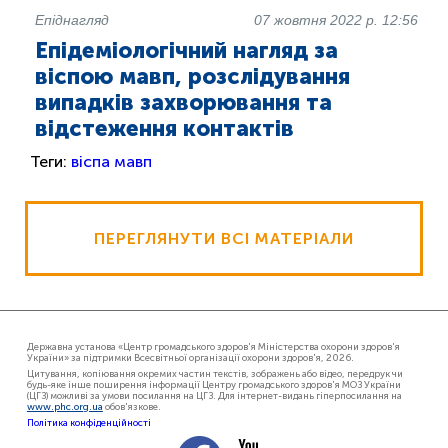
Епіднагляд
07 жовтня 2022 р. 12:56
Епідеміологічний нагляд за
віспою мавп, розслідування
випадків захворювання та
відстеження контактів
Теги:
віспа мавп
ПЕРЕГЛЯНУТИ ВСІ МАТЕРІАЛИ
Державна установа «Центр громадського здоров'я Міністерства охорони здоров'я
України» за підтримки Всесвітньої організації охорони здоров'я, 2026.
Цитування, копіювання окремих частин текстів, зображень або відео, передрук чи
будь-яке інше поширення інформації Центру громадського здоров'я МОЗ України
(ЦГЗ) можливі за умови посилання на ЦГЗ. Для інтернет-видань гіперпосилання на
www.phc.org.ua
обов'язкове.
Політика конфіденційності