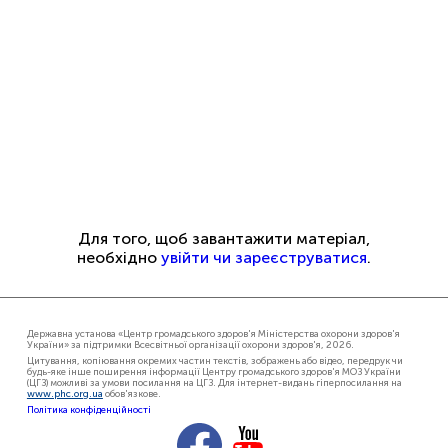
Для того, щоб завантажити матеріал,
необхідно
увійти чи зареєструватися
.
Державна установа «Центр громадського здоров'я Міністерства охорони здоров'я
України» за підтримки Всесвітньої організації охорони здоров'я, 2026.
Цитування, копіювання окремих частин текстів, зображень або відео, передрук чи
будь-яке інше поширення інформації Центру громадського здоров'я МОЗ України
(ЦГЗ) можливі за умови посилання на ЦГЗ. Для інтернет-видань гіперпосилання на
www.phc.org.ua
обов'язкове.
Політика конфіденційності