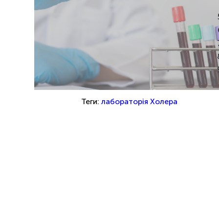
Теги:
лабораторія
Холера