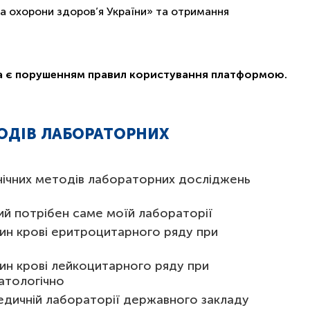
а охорони здоров’я України» та отримання
ча є порушенням правил користування платформою.
ТОДІВ ЛАБОРАТОРНИХ
лінічних методів лабораторних досліджень
й потрібен саме моїй лабораторії
ітин крові еритроцитарного ряду при
тин крові лейкоцитарного ряду при
матологічно
едичній лабораторії державного закладу