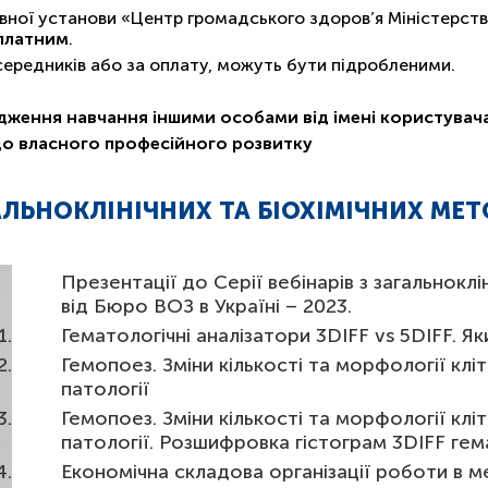
ної установи «Центр громадського здоров’я Міністерств
платним
.
осередників або за оплату, можуть бути підробленими.
дження навчання іншими особами від імені користува
до власного професійного розвитку
ГАЛЬНОКЛІНІЧНИХ ТА БІОХІМІЧНИХ МЕ
Презентації до Серії вебінарів з загальнок
від Бюро ВОЗ в Україні – 2023.
Гематологічні аналізатори 3DIFF vs 5DIFF. Яки
Гемопоез. Зміни кількості та морфології кл
патології
Гемопоез. Зміни кількості та морфології клі
патології. Розшифровка гістограм 3DIFF ге
Економічна складова організації роботи в м