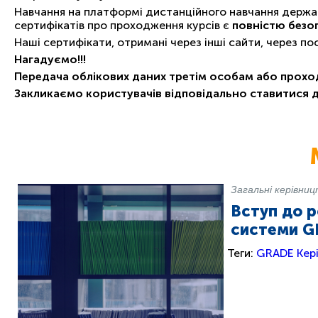
Навчання на платформі дистанційного навчання держав
сертифікатів про проходження курсів є
повністю безо
Наші сертифікати, отримані через інші сайти, через п
Нагадуємо!!!
Передача облікових даних третім особам або прохо
Закликаємо користувачів відповідально ставитися 
Загальні керівни
Вступ до 
системи G
Теги:
GRADE
Кер