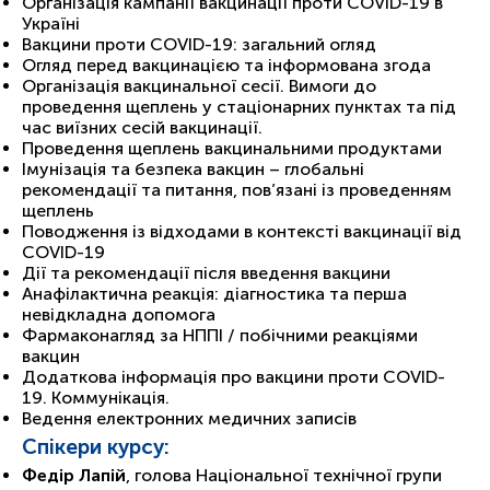
Організація кампанії вакцинації проти COVID-19 в
Україні
Вакцини проти COVID-19: загальний огляд
Огляд перед вакцинацією та інформована згода
Організація вакцинальної сесії. Вимоги до
проведення щеплень у стаціонарних пунктах та під
час виїзних сесій вакцинації.
Проведення щеплень вакцинальними продуктами
Імунізація та безпека вакцин – глобальні
рекомендації та питання, пов’язані із проведенням
щеплень
Поводження із відходами в контексті вакцинації від
COVID-19
Дії та рекомендації після введення вакцини
Анафілактична реакція: діагностика та перша
невідкладна допомога
Фармаконагляд за НППІ / побічними реакціями
вакцин
Додаткова інформація про вакцини проти COVID-
19. Коммунікація.
Ведення електронних медичних записів
Спікери курсу:
Федір Лапій
, голова Національної технічної групи