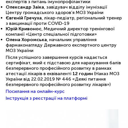
експертів з питань імунопрофілактики
Олександр Заіка
, завідувач відділу імунізації
Центру громадського здоров’я МОЗ України
Євгеній Гречуха
, лікар-педіатр, регіональний тренер
з вакцинації проти COVID-19
Юрій Кривонос
, Медичний директор тренінгової
компанії «Центр спеціальної підготовки»
Олена Хоромська
, начальник управління
фармаконагляду Державного експертного центру
МОЗ України
Після успішного завершення курсів надається
сертифікат, який є підставою для нарахування балів
безперервного професійного розвитку в рамках
атестації лікарів в еквіваленті
12 годин
(Наказ МОЗ
України від 22.02.2019 № 446 «Деякі питання
безперервного професійного розвитку лікарів»)
Посилання на онлайн-курс
Інструкція з реєстрації на платформі