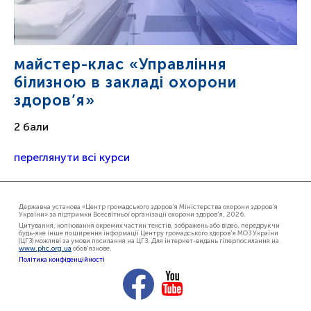
майстер-клас «Управління
білизною в закладі охорони
здоров’я»
2 бали
переглянути всі курси
Державна установа «Центр громадського здоров'я Міністерства охорони здоров'я
України» за підтримки Всесвітньої організації охорони здоров'я, 2026.
Цитування, копіювання окремих частин текстів, зображень або відео, передрук чи
будь-яке інше поширення інформації Центру громадського здоров'я МОЗ України
(ЦГЗ) можливі за умови посилання на ЦГЗ. Для інтернет-видань гіперпосилання на
www.phc.org.ua
обов'язкове.
Політика конфіденційності