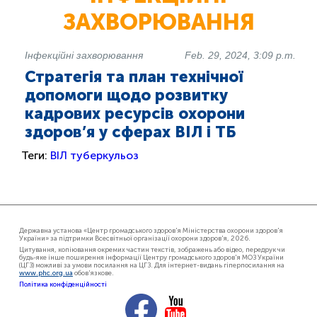
ЗАХВОРЮВАННЯ
Інфекційні захворювання
Feb. 29, 2024, 3:09 p.m.
Стратегія та план технічної
допомоги щодо розвитку
кадрових ресурсів охорони
здоров’я у сферах ВІЛ і ТБ
Теги:
ВІЛ
туберкульоз
Державна установа «Центр громадського здоров'я Міністерства охорони здоров'я
України» за підтримки Всесвітньої організації охорони здоров'я, 2026.
Цитування, копіювання окремих частин текстів, зображень або відео, передрук чи
будь-яке інше поширення інформації Центру громадського здоров'я МОЗ України
(ЦГЗ) можливі за умови посилання на ЦГЗ. Для інтернет-видань гіперпосилання на
www.phc.org.ua
обов'язкове.
Політика конфіденційності